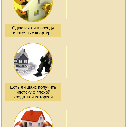
Сдаются ли в аренду
ипотечные квартиры
Есть ли шанс получить
ипотеку с плохой
кредитной историей