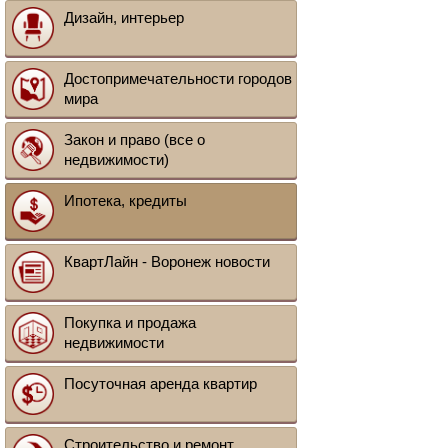
Дизайн, интерьер
Достопримечательности городов
мира
Закон и право (все о
недвижимости)
Ипотека, кредиты
КвартЛайн - Воронеж новости
Покупка и продажа
недвижимости
Посуточная аренда квартир
Строительство и ремонт