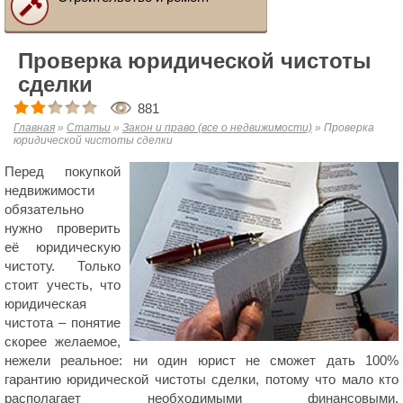
Проверка юридической чистоты
сделки
881
Главная
»
Статьи
»
Закон и право (все о недвижимости)
»
Проверка
юридической чистоты сделки
Перед покупкой
недвижимости
обязательно
нужно проверить
её юридическую
чистоту. Только
стоит учесть, что
юридическая
чистота – понятие
скорее желаемое,
нежели реальное: ни один юрист не сможет дать 100%
гарантию юридической чистоты сделки, потому что мало кто
располагает необходимыми финансовыми,