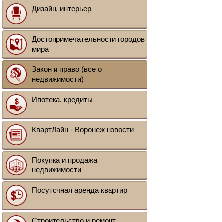
Дизайн, интерьер
Достопримечательности городов
мира
Закон и право (все о
недвижимости)
Ипотека, кредиты
КвартЛайн - Воронеж новости
Покупка и продажа
недвижимости
Посуточная аренда квартир
Строительство и ремонт