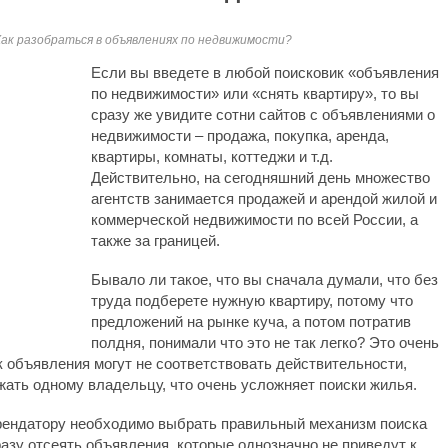
Как разобраться в объявлениях по недвижимости?
Если вы введете в любой поисковик «объявления
по недвижимости» или «снять квартиру», то вы
сразу же увидите сотни сайтов с объявлениями о
недвижимости – продажа, покупка, аренда,
квартиры, комнаты, коттеджи и т.д.
Действительно, на сегодняшний день множество
агентств занимается продажей и арендой жилой и
коммерческой недвижимости по всей России, а
также за границей.
Бывало ли такое, что вы сначала думали, что без
труда подберете нужную квартиру, потому что
предложений на рынке куча, а потом потратив
полдня, понимали что это не так легко? Это очень
к объявления могут не соответствовать действительности,
ать одному владельцу, что очень усложняет поиски жилья.
рендатору необходимо выбрать правильный механизм поиска
азу отсеять объявления, которые однозначно не приведут к