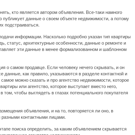
нять, кто является автором объявления. Все-таки намного
ю публикует данные о своем объекте недвижимости, а потому
их подстраиваться.
одачи информации. Насколько подробно указан тип квартиры
дь, статус, архитектурные особенности, данные о ремонте и
дставляет эти данные в менее формализованном и шаблонном
я о самом продавце. Если человеку нечего скрывать, и он
се данные, как правило, указываются в разделе контактной и
самое можно сказать и про агентство недвижимости, которое
вартиры или агентство, которое выступает вместо него,
 в том, чтобы выглядеть в глазах потенциального покупателя
змещения объявления, и на то, повторяется ли оно, в
и разными контактными лицами.
этапе поиска определить, за каким объявлением скрывается