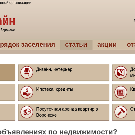
нной организации
рядок заселения
статьи
акции
о
Дизайн, интерьер
До
м
Ипотека, кредиты
Кв
Посуточная аренда квартир в
Ст
Воронеже
 объявлениях по недвижимости?