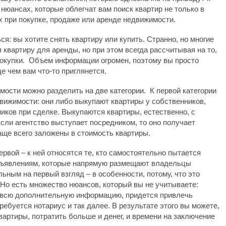
нюансах, которые облегчат вам поиск квартир не только в
ах при покупке, продаже или аренде недвижимости.
я: вы хотите снять квартиру или купить. Странно, но многие
 квартиру для аренды, но при этом всегда рассчитывая на то,
покупки. Объем информации огромен, поэтому вы просто
е чем вам что-то приглянется.
ости можно разделить на две категории. К первой категории
движимости: они либо выкупают квартиры у собственников,
иков при сделке. Выкупаются квартиры, естественно, с
ли агентство выступает посредником, то оно получает
аще всего заложены в стоимость квартиры.
рвой – к ней относятся те, кто самостоятельно пытается
объявлениям, которые напрямую размещают владельцы
ьным на первый взгляд – в особенности, потому, что это
Но есть множество нюансов, который вы не учитываете:
ь всю дополнительную информацию, придется привлечь
ебуется нотариус и так далее. В результате этого вы можете,
артиры, потратить больше и денег, и времени на заключение