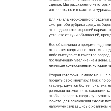
сделке. Мы расскажем о некоторых 
интернете, но и в газетах и журнал
Для начала необходимо определитьс
смотрят обе рубрики сразу, выбирая
что подвернется хороший вариант 
устанете от кучи объявлений, прежд
Все объявления о продаже недвижим
относятся квартиры от агентств не
либо выступают в качестве посредн
последующим увеличением цены. Ес
неплохие комиссионные, которые ч
Вторая категория намного меньше пе
продать свою квартиру. Поиск по 
квартир, кажется более привлекател
реальная возможность сэкономить. 
чтобы проверить квартиру и узнат
юриста, для заключения сделки потр
напрямую связавшись с хозяином кв