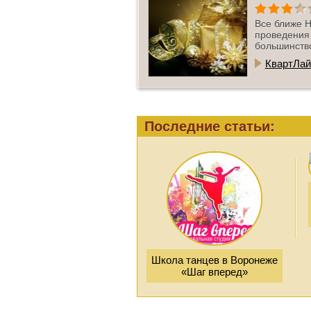
Все ближе Н
проведения 
большинство 
КвартЛай
Последние статьи:
Школа танцев в Воронеже
«Шаг вперед»