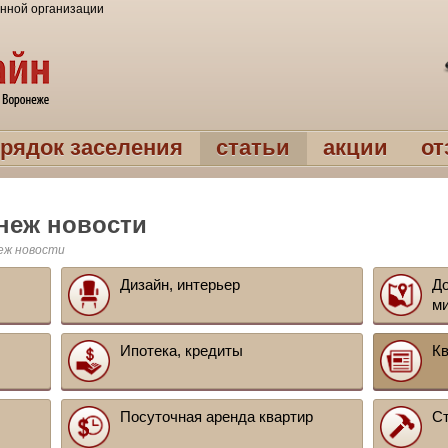
нной организации
рядок заселения
статьи
акции
о
неж новости
еж новости
Дизайн, интерьер
До
м
Ипотека, кредиты
Кв
Посуточная аренда квартир
Ст