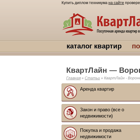
Купить диплом техникума
на сайте
провере
каталог квартир
по
КвартЛайн — Воро
Главная
»
Статьи
»
КвартЛайн - Ворон
Аренда квартир
Закон и право (все о
недвижимости)
Покупка и продажа
недвижимости