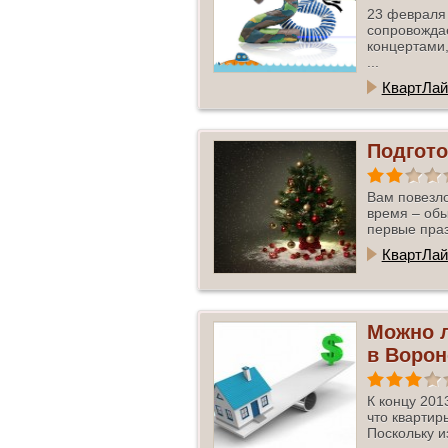
23 февраля 
сопровожда
концертами,
...
КвартЛай
Подгото
Вам повезло
время – обы
первые праз
КвартЛай
Можно л
в Ворон
К концу 201
что квартир
Поскольку и