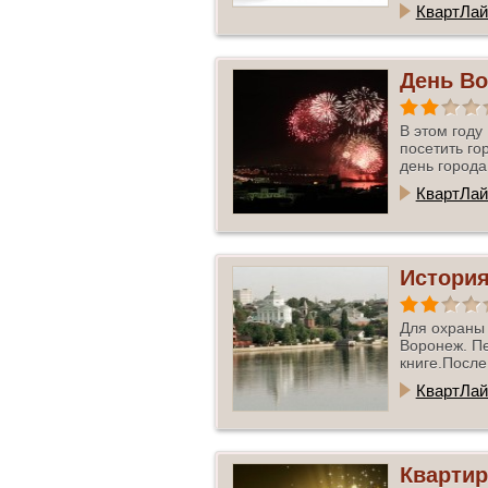
КвартЛай
День Во
В этом году
посетить го
день города
КвартЛай
Истори
Для охраны 
Воронеж. Пе
книге.После 
КвартЛай
Квартир