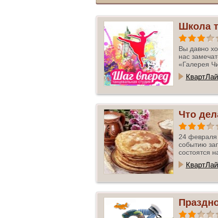
Школа т
Вы давно хо
нас замечат
«Галерея Чи
КвартЛай
Что дел
24 февраля
событию за
состоятся н
КвартЛай
Праздно