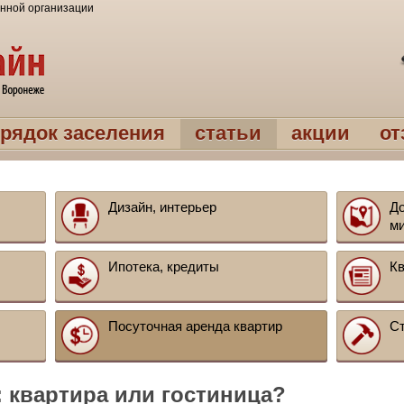
нной организации
рядок заселения
статьи
акции
о
Дизайн, интерьер
До
м
Ипотека, кредиты
Кв
Посуточная аренда квартир
Ст
: квартира или гостиница?