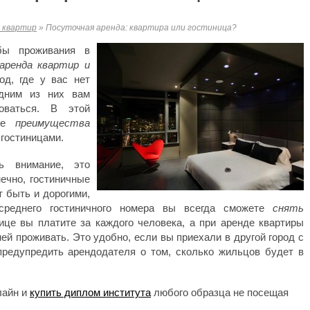
 квартир
»
Посуточная аренда: квартира или гостиница?
бы проживания в
аренда квартир и
д, где у вас нет
одним из них вам
зоваться. В этой
ные
преимущества
гостиницами.
ь внимание, это
ечно, гостиничные
т быть и дорогими,
реднего гостиничного номера вы всегда сможете
снять
це вы платите за каждого человека, а при аренде квартиры
ней проживать. Это удобно, если вы приехали в другой город с
предупредить арендодателя о том, сколько жильцов будет в
лайн и
купить диплом института
любого образца не посещая