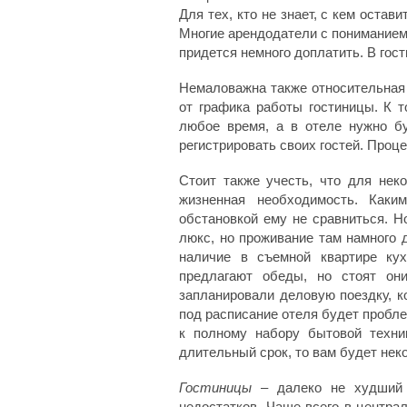
Для тех, кто не знает, с кем остав
Многие арендодатели с пониманием
придется немного доплатить. В гос
Немаловажна также относительная 
от графика работы гостиницы. К т
любое время, а в отеле нужно б
регистрировать своих гостей. Проце
Стоит также учесть, что для нек
жизненная необходимость. Как
обстановкой ему не сравниться. Н
люкс, но проживание там намного 
наличие в съемной квартире ку
предлагают обеды, но стоят он
запланировали деловую поездку, к
под расписание отеля будет пробле
к полному набору бытовой техни
длительный срок, то вам будет нек
Гостиницы
– далеко не худший 
недостатков. Чаще всего в центра