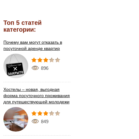
Топ 5 статей
категории:
Почему вам могут отказать в
посуточной аренде квартир
896
Хостелы – новая, выгодная
форма посуточного проживания
для путешествующей молодежи
849