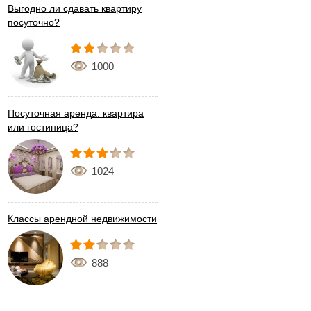
Выгодно ли сдавать квартиру
посуточно?
1000
Посуточная аренда: квартира
или гостиница?
1024
Классы арендной недвижимости
888