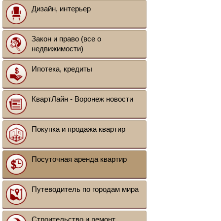
Дизайн, интерьер
Закон и право (все о
недвижимости)
Ипотека, кредиты
КвартЛайн - Воронеж новости
Покупка и продажа квартир
Посуточная аренда квартир
Путеводитель по городам мира
Строительство и ремонт