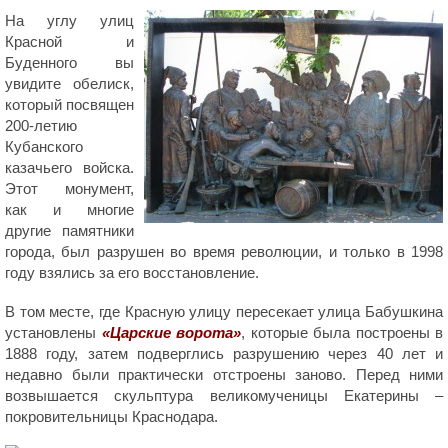
На углу улиц
Красной и
Буденного вы
увидите обелиск,
который посвящен
200-летию
Кубанского
казачьего войска.
Этот монумент,
как и многие
другие памятники
города, был разрушен во время революции, и только в 1998
году взялись за его восстановление.
В том месте, где Красную улицу пересекает улица Бабушкина
установлены
«Царские ворота»
, которые была построены в
1888 году, затем подверглись разрушению через 40 лет и
недавно были практически отстроены заново. Перед ними
возвышается скульптура великомученицы Екатерины –
покровительницы Краснодара.