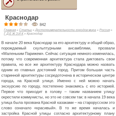
Краснодар
842
Главная
»
Статьи
»
Достопримечательности городов мира
»
Россия
»
Г Д Е Ж З И К
»
Краснодар
В начале 20 века Краснодар за его архитектуру и общий образ,
порождаемый скульптурными ансамблями, прозвали
«Маленьким Парижем». Сейчас ситуация немного изменилась,
потому что современная архитектура стала диктовать свои
правила, но все же архитектуру Краснодара можно назвать
одним из главных достояний город. Притом большая часть
старинной архитектуры сосредоточена в историческом центре
города, на Красной улице. Именно с ней можно начать
экскурсию по городу, постепенно знакомясь с его историей.
Первое что приходит в голову – таким названием улицу
окрестили коммунисты, но это не совсем так: в начала 19 века
улица была прозвана Красной казаками – на старорусском это
слово означало «красивый». В то же время началась и
застройка Красной улицы согласно архитектурному плану