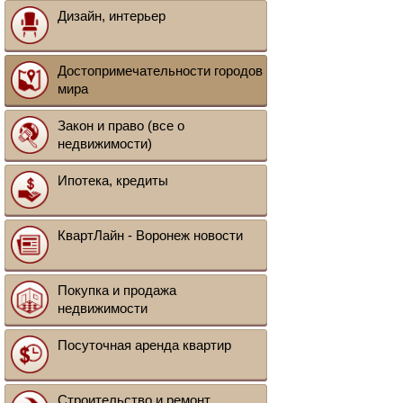
Дизайн, интерьер
Достопримечательности городов
мира
Закон и право (все о
недвижимости)
Ипотека, кредиты
КвартЛайн - Воронеж новости
Покупка и продажа
недвижимости
Посуточная аренда квартир
Строительство и ремонт