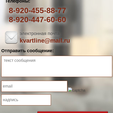
Телефоны:
8-920-455-88-77
8-920-447-60-60
электронная почта
kvartline@mail.ru
Отправить сообщение: