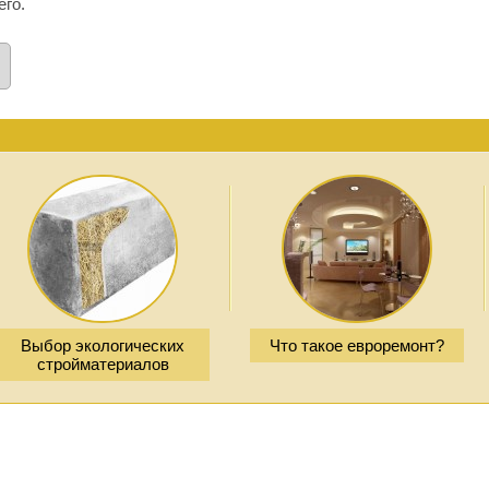
го.
Выбор экологических
Что такое евроремонт?
стройматериалов