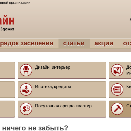
нной организации
рядок заселения
статьи
акции
о
Дизайн, интерьер
До
м
Ипотека, кредиты
Кв
Посуточная аренда квартир
Ст
 ничего не забыть?