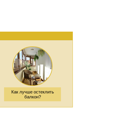
Как лучше остеклить
балкон?