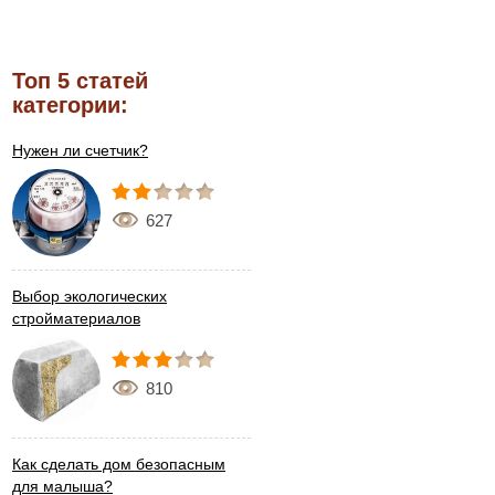
Топ 5 статей
категории:
Нужен ли счетчик?
627
Выбор экологических
стройматериалов
810
Как сделать дом безопасным
для малыша?