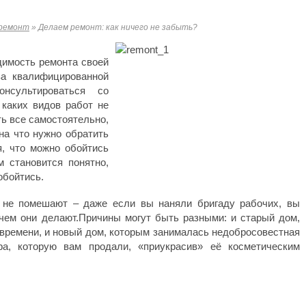
ремонт
»
Делаем ремонт: как ничего не забыть?
димость ремонта своей
за квалифицированной
нсультироваться со
 каких видов работ не
ь все самостоятельно,
на что нужно обратить
я, что можно обойтись
м становится понятно,
обойтись.
 не помешают – даже если вы наняли бригаду рабочих, вы
чем они делают.Причины могут быть разными: и старый дом,
 времени, и новый дом, которым занималась недобросовестная
ра, которую вам продали, «приукрасив» её косметическим