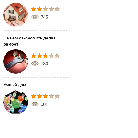
745
На чем сэкономить делая
ремонт
780
Умный дом
901